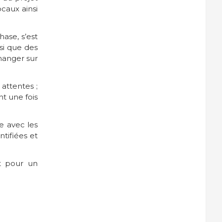
caux ainsi
ase, s’est
si que des
hanger sur
attentes ;
nt une fois
e avec les
tifiées et
t pour un