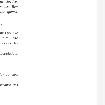
rticipative.
ssantes. Tout
 vos équipes,
:
mmes pour le
ulture. Cette
 idées et les
 populations
ion de leurs
ormation des