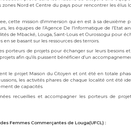
s zones Nord et Centre du pays pour rencontrer les élus lo
, cette mission d’immersion qui en est à sa deuxième ph
rs, les équipes de l’Agence De l’Informatique de l’Etat ain
calités de Mbacké, Louga, Saint-Louis et Ourossogui pour éc
és en se basant sur les ressources des terroirs.
es porteurs de projets pour échanger sur leurs besoins et 
s projets afin qu’ils puissent bénéficier d’un accompagneme
ment le projet Maison du Citoyen et ont été en totale phas
sions, les activités phares de chaque localité ont été iden
ement de capacités.
nées recueillies et accompagner les porteurs de proje
on des Femmes Commerçantes de Louga(UFCL) :