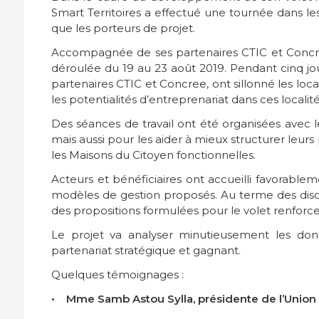
Smart Territoires a effectué une tournée dans le
que les porteurs de projet.
Accompagnée de ses partenaires CTIC et Concree
déroulée du 19 au 23 août 2019. Pendant cinq jou
partenaires CTIC et Concree, ont sillonné les lo
les potentialités d’entreprenariat dans ces localit
Des séances de travail ont été organisées avec l
mais aussi pour les aider à mieux structurer leur
les Maisons du Citoyen fonctionnelles.
Acteurs et bénéficiaires ont accueilli favorable
modèles de gestion proposés. Au terme des discus
des propositions formulées pour le volet renforc
Le projet va analyser minutieusement les don
partenariat stratégique et gagnant.
Quelques témoignages :
• Mme Samb Astou Sylla, présidente de l’Uni